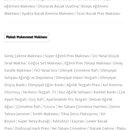
eğitmeni Makinesi
|
Oturarak Bacak Uzatma
|
Biceps eğitmeni
Makinesi
|
Ayakta Bacak Kıvırma Makinesi
|
Ticari Bacak Pres Makinası
Plakalı Mukavemet Makinası
Geniş Çekme Makinası
|
Süper Eğimli Pres Makinası
|
İzo-Yanal Düşük
Sıralı Makina
|
Göğüs Sırt Makinası
|
Eğimli Pres (Yatay) Makinası
|
Geniş
Sandık Makinası
|
ISO-Yanal Sıra
|
Olimpik Çömelme Rafı
|
Olimpiyat
Sehpası Ağırlığı ve Depolama
|
Olimpiyat Askeri Tezgahı
|
Olimpiyat
Düşüş Bankı
|
Olimpiyat Eğim Bankı
|
Ağırlık Tezgahı Presi
|
Kol Kıvırma,
Oturmuş
|
Yardımcı Tezgah -75
|
Düz Ağırlık Sehpası
|
Reddet Bankı
|
Çok
Ayarlı Tezgah
|
Güç Rafı
|
Ayarlanabilir Pro Tezgah
|
Deluxe Ağırlık
Ağacı
|
Çömelme Rafı
|
Tutucu
|
Yer Tabanı Çömelme Hamlesi
|
Zemin
Tabanı Jammer
|
Smith Makinesi
|
Tibia Dorsi Fleksiyonu
|
Yol
Boyun
|
Süper Yatay Buzağı
|
Adduktör
|
kaçıran
|
Lineer Bacak
Presi
|
Doğrusal Hack Presi
|
Yer Tabanı Çömelme / Yüksek Çekme
|
Plaka