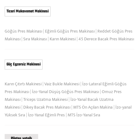
Ticari Mukavemet Makinesi
Göğüs Pres Makinası
|
Eğimli Göğüs Pres Makinası
|
Reddet Göğüs Pres
Makinası
|
Sıra Makinası
|
Karın Makinesi
|
45 Derece Bacak Pres Makinası
Güç Egzersiz Makinesi
Karın Çıtırtı Makinesi
|
Vaiz Bukle Makinesi
|
İzo-Lateral Eğimli Göğüs
Pres Makinası
|
İzo-Yanal Düşüş Göğüs Pres Makinası
|
Omuz Pres
Makinası
|
Triceps Uzatma Makinesi
|
İzo-Yanal Bacak Uzatma
Makinesi
|
Dikey Bacak Pres Makinası
|
MTS Ön Açılan Makina
|
İzo-yanal
Yüksek Sıra
|
İzo-Yanal Eğimli Pres
|
MTS İzo-Yanal Sıra
Pilates yatağı