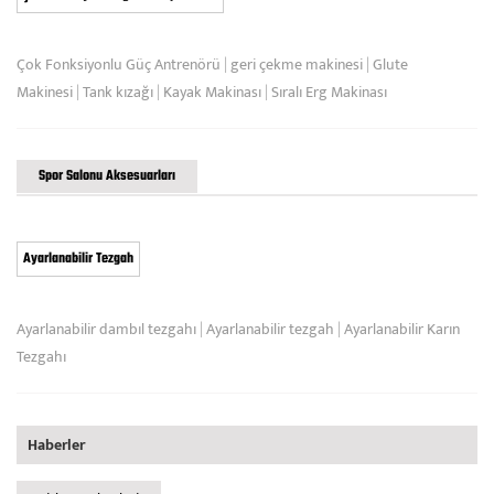
Çok Fonksiyonlu Güç Antrenörü
|
geri çekme makinesi
|
Glute
Makinesi
|
Tank kızağı
|
Kayak Makinası
|
Sıralı Erg Makinası
Spor Salonu Aksesuarları
Ayarlanabilir Tezgah
Ayarlanabilir dambıl tezgahı
|
Ayarlanabilir tezgah
|
Ayarlanabilir Karın
Tezgahı
Haberler