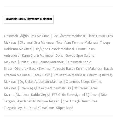
Yuvarlak Boru Mukavemet Makinası
Oturmalı Göğüs Pres Makinası
|
Pec Güverte Makinası
|
Ticari Omuz Pres
Makinası
|
Oturmalı Sıra Makinası
|
Ticari Vaiz Kıvırma Makinesi
|
Triceps
Daldırma Makinesi
|
Dip/Çene Destek Makinesi
|
Omuz Basın
Antrenörü
|
Karın Çıtırtı Makinesi
|
Döner Gövde Spor Salonu
Makinesi
|
Split Yüksek Çekme Antrenörü
|
Oturmalı Kablo
Sırası
|
Oturarak Bacak Kıvırma
|
Yüzüstü Bacak Kıvırma Makinesi
|
Bacak
Uzatma Makinası
|
Bacak Basın
|
Sırt Uzatma Makinası
|
Oturmuş Buzağı
Makinası
|
Dış Uyluk Adduktör Makinası
|
Oturmuş Biceps Kıvırma
Makinesi
|
Enlem Aşağı Çekme/Oturmalı Sıra
|
Oturarak Bacak
Kıvırma/Uzatma
|
Kablo Geçişi
|
FTS Glide Fonksiyonel Eğitmen
|
Düz
Tezgah
|
Ayarlanabilir Düşme Tezgahı
|
Çok Amaçlı Omuz Pres
Tezgahı
|
Ayakta Yanal Yükseltme
|
Süper Bank