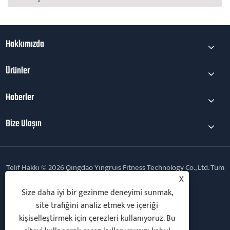
Hakkımızda
Ürünler
Haberler
Bize Ulaşın
Telif Hakkı © 2026 Qingdao Yingruis Fitness Technology Co., Ltd. Tüm
hakları saklıdır.
X
Size daha iyi bir gezinme deneyimi sunmak,
Follow Us
site trafiğini analiz etmek ve içeriği
kişiselleştirmek için çerezleri kullanıyoruz. Bu