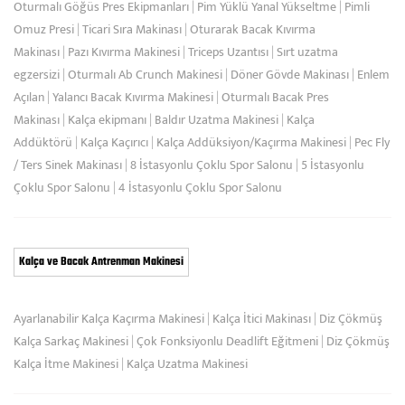
Oturmalı Göğüs Pres Ekipmanları
|
Pim Yüklü Yanal Yükseltme
|
Pimli
Omuz Presi
|
Ticari Sıra Makinası
|
Oturarak Bacak Kıvırma
Makinası
|
Pazı Kıvırma Makinesi
|
Triceps Uzantısı
|
Sırt uzatma
egzersizi
|
Oturmalı Ab Crunch Makinesi
|
Döner Gövde Makinası
|
Enlem
Açılan
|
Yalancı Bacak Kıvırma Makinesi
|
Oturmalı Bacak Pres
Makinası
|
Kalça ekipmanı
|
Baldır Uzatma Makinesi
|
Kalça
Addüktörü
|
Kalça Kaçırıcı
|
Kalça Addüksiyon/Kaçırma Makinesi
|
Pec Fly
/ Ters Sinek Makinası
|
8 İstasyonlu Çoklu Spor Salonu
|
5 İstasyonlu
Çoklu Spor Salonu
|
4 İstasyonlu Çoklu Spor Salonu
Kalça ve Bacak Antrenman Makinesi
Ayarlanabilir Kalça Kaçırma Makinesi
|
Kalça İtici Makinası
|
Diz Çökmüş
Kalça Sarkaç Makinesi
|
Çok Fonksiyonlu Deadlift Eğitmeni
|
Diz Çökmüş
Kalça İtme Makinesi
|
Kalça Uzatma Makinesi