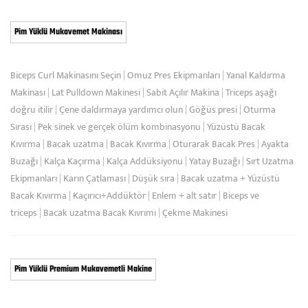
Pim Yüklü Mukavemet Makinası
Biceps Curl Makinasını Seçin
|
Omuz Pres Ekipmanları
|
Yanal Kaldırma
Makinası
|
Lat Pulldown Makinesi
|
Sabit Açılır Makina
|
Triceps aşağı
doğru itilir
|
Çene daldırmaya yardımcı olun
|
Göğüs presi
|
Oturma
Sırası
|
Pek sinek ve gerçek ölüm kombinasyonu
|
Yüzüstü Bacak
Kıvırma
|
Bacak uzatma
|
Bacak Kıvırma
|
Oturarak Bacak Pres
|
Ayakta
Buzağı
|
Kalça Kaçırma
|
Kalça Addüksiyonu
|
Yatay Buzağı
|
Sırt Uzatma
Ekipmanları
|
Karın Çatlaması
|
Düşük sıra
|
Bacak uzatma + Yüzüstü
Bacak Kıvırma
|
Kaçırıcı+Addüktör
|
Enlem + alt satır
|
Biceps ve
triceps
|
Bacak uzatma Bacak Kıvrımı
|
Çekme Makinesi
Pim Yüklü Premium Mukavemetli Makine