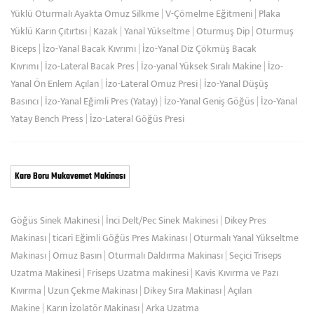
Yüklü Oturmalı Ayakta Omuz Silkme
|
V-Çömelme Eğitmeni
|
Plaka
Yüklü Karın Çıtırtısı
|
Kazak
|
Yanal Yükseltme
|
Oturmuş Dip
|
Oturmuş
Biceps
|
İzo-Yanal Bacak Kıvrımı
|
İzo-Yanal Diz Çökmüş Bacak
Kıvrımı
|
İzo-Lateral Bacak Pres
|
İzo-yanal Yüksek Sıralı Makine
|
İzo-
Yanal Ön Enlem Açılan
|
İzo-Lateral Omuz Presi
|
İzo-Yanal Düşüş
Basıncı
|
İzo-Yanal Eğimli Pres (Yatay)
|
İzo-Yanal Geniş Göğüs
|
İzo-Yanal
Yatay Bench Press
|
İzo-Lateral Göğüs Presi
Kare Boru Mukavemet Makinası
Göğüs Sinek Makinesi
|
İnci Delt/Pec Sinek Makinesi
|
Dikey Pres
Makinası
|
ticari Eğimli Göğüs Pres Makinası
|
Oturmalı Yanal Yükseltme
Makinası
|
Omuz Basın
|
Oturmalı Daldırma Makinası
|
Seçici Triseps
Uzatma Makinesi
|
Friseps Uzatma makinesi
|
Kavis Kıvırma ve Pazı
Kıvırma
|
Uzun Çekme Makinası
|
Dikey Sıra Makinası
|
Açılan
Makine
|
Karın İzolatör Makinası
|
Arka Uzatma