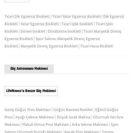
Ticari Dik Egzersiz Bisikleti
|
Ticari Yatar Egzersiz Bisikleti
|
Dik Egzersiz
Bisikleti
|
Yatar Egzersiz Bisikleti
|
Ticari İplik bisikleti
|
Ticari Spin
Bisikleti
|
Dönen bisiklet
|
Döndürme bisikleti
|
Ticari Manyetik Direnç
Egzersiz Bisikleti
|
Spor Salonu Manyetik Direnç Egzersiz
Bisikleti
|
Manyetik Direnç Egzersiz Bisikleti
|
Ticari Hava Bisikleti
Güç Antrenmanı Makinesi
Lifefitness'a Benzer Güç Makinesi
Geniş Göğüs Pres Makinası
|
Göğüs Basınını Reddet
|
Eğimli Göğüs
Presi
|
Aşağı Çekme Makinesi
|
Düşük Sıralı Makina
|
Oturmalı Yan Sıra
Makinası
|
Plakalı Omuz Pres Makinası
|
Arka tekme Makinası
|
Spor
Salonu Oturmalı Buzağı Makinesi
|
Bacak Pres Makinası
|
Triceps