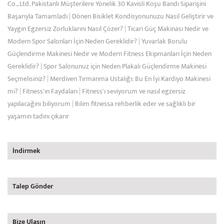
Co., Ltd. Pakistanlı Müşterilere Yönelik 30 Kavisli Koşu Bandı Siparişini
Başarıyla Tamamladı
|
Dönen Bisiklet Kondisyonunuzu Nasıl Geliştirir ve
Yaygın Egzersiz Zorluklarını Nasıl Çözer?
|
Ticari Güç Makinası Nedir ve
Modern Spor Salonları İçin Neden Gereklidir?
|
Yuvarlak Borulu
Güçlendirme Makinesi Nedir ve Modern Fitness Ekipmanları İçin Neden
Gereklidir?
|
Spor Salonunuz için Neden Plakalı Güçlendirme Makinesi
Seçmelisiniz?
|
Merdiven Tırmanma Ustalığı: Bu En İyi Kardiyo Makinesi
mi?
|
Fitness'ın Faydaları
|
Fitness'ı seviyorum ve nasıl egzersiz
yapılacağını biliyorum
|
Bilim fitnessa rehberlik eder ve sağlıklı bir
yaşamın tadını çıkarır
İndirmek
Talep Gönder
Bize Ulaşın