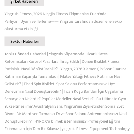
Şirket Haberleri
Yingruis Fitness, 2026 Ningjin Fitness Ekipmanları Fuarı'nda
Parlıyor
|
Uyum ve İlerleme—— Yingruis tarafından düzenlenen ekip
oluşturma etkinliği
Sektör Haberleri
Toplu Gönderi Haberleri | Yingruis Süpermodel Ticari Pilates
Reformcuları Küresel Pazarlara İhraç Edildi
|
Dönen Bisiklet Fitness
Rutininizi Nasıl Dönüştürebilir?
|
Yingris, 2026 Xiamen Çin Spor Fuarı'na
Katılımını Başarıyla Tamamladı
|
Pilates Yatağı Fitness Rutininizi Nasıl
Geliştirir?
|
Ticari Spin Bisikleti Spor Salonu Performansını ve Üye
Deneyimini Nasıl Dönüştürebilir?
|
Ticari Koşu Bantları İçin Uygulama
Senaryoları Nelerdir? Popüler Modeller Nasıl Seçilir?
|
Bu Ultimate Gym
Yükseltmesi mi? Avustralyalı Sam, Yingrui'nin Ziyaretinden Sonra Evet
Diyor
|
Bir Merdiven Tırmanıcı Ev ve Spor Salonu Antrenmanlarınızı Nasıl
Dönüştürebilir?
|
HYROX'u bilmek ister misiniz? Profesyonel Eğitim
Ekipmanları İçin Tam Bir Kılavuz
|
yingruis Fitness Equipment Technology