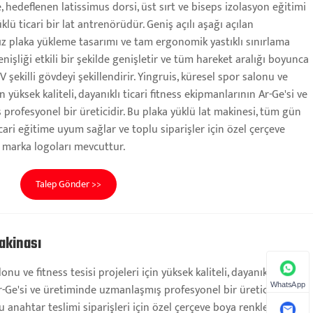
hedeflenen latissimus dorsi, üst sırt ve biseps izolasyon eğitimi
klü ticari bir lat antrenörüdür. Geniş açılı aşağı açılan
z plaka yükleme tasarımı ve tam ergonomik yastıklı sınırlama
nişliği etkili bir şekilde genişletir ve tüm hareket aralığı boyunca
V şekilli gövdeyi şekillendirir. Yingruis, küresel spor salonu ve
çin yüksek kaliteli, dayanıklı ticari fitness ekipmanlarının Ar-Ge'si ve
rofesyonel bir üreticidir. Bu plaka yüklü lat makinesi, tüm gün
cari eğitime uyum sağlar ve toplu siparişler için özel çerçeve
ş marka logoları mevcuttur.
Talep Gönder >>
akinası
onu ve fitness tesisi projeleri için yüksek kaliteli, dayanıklı ticari
WhatsApp
r-Ge'si ve üretiminde uzmanlaşmış profesyonel bir üreticidir.
anahtar teslimi siparişleri için özel çerçeve boya renkleri ve