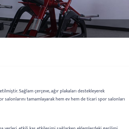
tilmiştir. Sağlam çerçeve, ağır plakaları destekleyerek
spor salonlarını tamamlayarak hem ev hem de ticari spor salonları
 yerleri, etkili kas etkileşimi sağlarken eklemlerdeki gerilimi