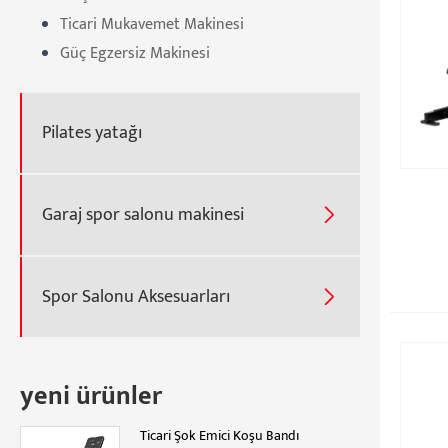
Ticari Mukavemet Makinesi
Güç Egzersiz Makinesi
Pilates yatağı
Garaj spor salonu makinesi

Spor Salonu Aksesuarları

yeni ürünler
Ticari Şok Emici Koşu Bandı