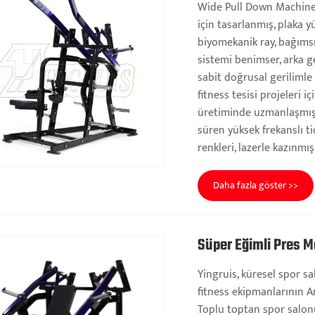
Wide Pull Down Machine, 
için tasarlanmış, plaka yü
biyomekanik ray, bağımsı
sistemi benimser, arka ge
sabit doğrusal gerilimle 
fitness tesisi projeleri i
üretiminde uzmanlaşmış p
süren yüksek frekanslı ti
renkleri, lazerle kazınmı
Daha fazla göster >>
Süper Eğimli Pres M
Yingruis, küresel spor sal
fitness ekipmanlarının A
Toplu toptan spor salonu 