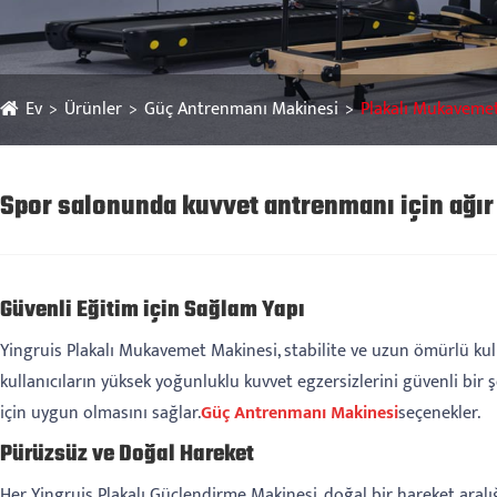
Ev
Ürünler
Güç Antrenmanı Makinesi
Plakalı Mukaveme
Spor salonunda kuvvet antrenmanı için ağır 
Güvenli Eğitim için Sağlam Yapı
Yingruis Plakalı Mukavemet Makinesi, stabilite ve uzun ömürlü kull
kullanıcıların yüksek yoğunluklu kuvvet egzersizlerini güvenli bir 
için uygun olmasını sağlar.
Güç Antrenmanı Makinesi
seçenekler.
Pürüzsüz ve Doğal Hareket
Her Yingruis Plakalı Güçlendirme Makinesi, doğal bir hareket aralığı