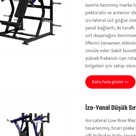
lazerle kazınmış marka l
pektoralis ve anterior de
izo-lateral üst göğse öz
yanal bağlantı, iki taraf
sırt dayanağını benimse
liflerini tamamen etkinl
simüle eder. Sabit kuvve
yüksek frekanslı üye rot
bölgeleri için sahip olu
Daha fazla göster >>
İzo-Yanal Düşük Sır
Iso-Lateral Low Row Machi
tasarlanmış, ticari plak
çift külbütör kollu izo-y