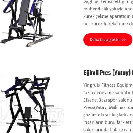
bağlılığı temsil ettiğini
mühendislik yoluyla öneml
kürek çekme aparatıdır.
her kürek hareketinde d
Daha fazla göster >>
Eğimli Pres (Yatay)
Yingruis Fitness Equipme
fazla deneyime sahiptir. 
Efsane. Bazı spor salonu
Press(Yatay) Makinası da 
çözüm olarak başladı anc
insanların bunu fark etti
salonlarında bulacaksını