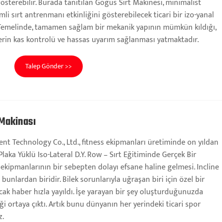
 gösterebilir. Burada tanıtılan Göğüs Sırt Makinesi, minimalist
i sırt antrenmanı etkinliğini gösterebilecek ticari bir izo-yanal
 Temelinde, tamamen sağlam bir mekanik yapının mümkün kıldığı,
erin kas kontrolü ve hassas uyarım sağlanması yatmaktadır.
Talep Gönder >>
 Makinası
nt Technology Co., Ltd., fitness ekipmanları üretiminde on yıldan
Plaka Yüklü Iso-Lateral D.Y. Row – Sırt Eğitiminde Gerçek Bir
 ekipmanlarının bir sebepten dolayı efsane haline gelmesi. Incline
bunlardan biridir. Bilek sorunlarıyla uğraşan biri için özel bir
ak haber hızla yayıldı. İşe yarayan bir şey oluşturduğunuzda
ği ortaya çıktı. Artık bunu dünyanın her yerindeki ticari spor
z.