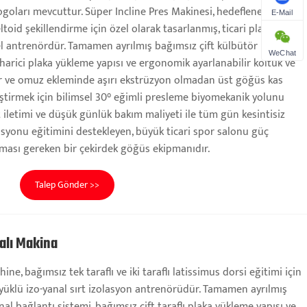
ogoları mevcuttur. Süper Incline Pres Makinesi, hedeflenen üst
E-Mail
ltoid şekillendirme için özel olarak tasarlanmış, ticari plaka yüklü
el antrenördür. Tamamen ayrılmış bağımsız çift külbütör kollu izo-
WeChat
lı harici plaka yükleme yapısı ve ergonomik ayarlanabilir koltuk ve
r ve omuz ekleminde aşırı ekstrüzyon olmadan üst göğüs kas
eştirmek için bilimsel 30° eğimli presleme biyomekanik yolunu
t iletimi ve düşük günlük bakım maliyeti ile tüm gün kesintisiz
asyonu eğitimini destekleyen, büyük ticari spor salonu güç
nması gereken bir çekirdek göğüs ekipmanıdır.
Talep Gönder >>
alı Makina
ne, bağımsız tek taraflı ve iki taraflı latissimus dorsi eğitimi için
a yüklü izo-yanal sırt izolasyon antrenörüdür. Tamamen ayrılmış
anal bağlantı sistemi, bağımsız çift taraflı plaka yükleme yapısı ve