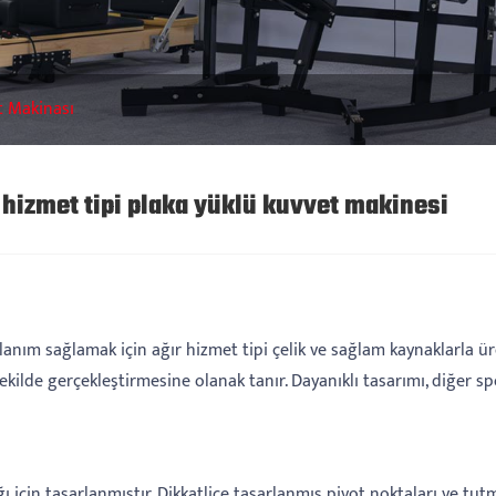
t Makinası
hizmet tipi plaka yüklü kuvvet makinesi
anım sağlamak için ağır hizmet tipi çelik ve sağlam kaynaklarla üre
şekilde gerçekleştirmesine olanak tanır. Dayanıklı tasarımı, diğer 
 için tasarlanmıştır. Dikkatlice tasarlanmış pivot noktaları ve tutma