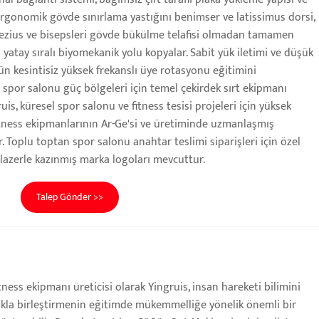
 ergonomik gövde sınırlama yastığını benimser ve latissimus dorsi,
pezius ve bisepsleri gövde bükülme telafisi olmadan tamamen
 yatay sıralı biyomekanik yolu kopyalar. Sabit yük iletimi ve düşük
ün kesintisiz yüksek frekanslı üye rotasyonu eğitimini
i spor salonu güç bölgeleri için temel çekirdek sırt ekipmanı
uis, küresel spor salonu ve fitness tesisi projeleri için yüksek
i fitness ekipmanlarının Ar-Ge'si ve üretiminde uzmanlaşmış
r. Toplu toptan spor salonu anahtar teslimi siparişleri için özel
 lazerle kazınmış marka logoları mevcuttur.
Talep Gönder >>
ı
tness ekipmanı üreticisi olarak Yingruis, insan hareketi bilimini
lıkla birleştirmenin eğitimde mükemmelliğe yönelik önemli bir