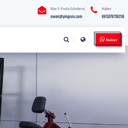
Bize E-Posta Gönderin
Naber
owen@yingruis.com
8615376736259
Naber