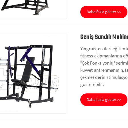
Daha fazla göster >>
Geniş Sandık Makin
Yingruis, en ileri eğitim
fitness ekipmanlarına d
"Çok Fonksiyonlu" serim
kuvvet antrenmanının, tek
çekme) derin stimülasyo
gösterebilir.
Daha fazla göster >>