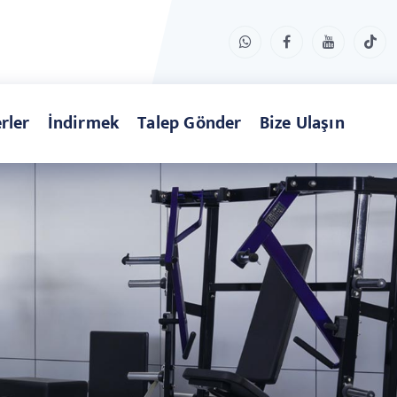
rler
İndirmek
Talep Gönder
Bize Ulaşın