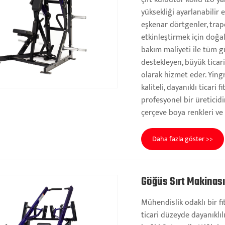
yüksekliği ayarlanabilir
eşkenar dörtgenler, tra
etkinleştirmek için doğal
bakım maliyeti ile tüm g
destekleyen, büyük ticar
olarak hizmet eder. Yingr
kaliteli, dayanıklı ticar
profesyonel bir üreticidi
çerçeve boya renkleri ve
Daha fazla göster >>
Göğüs Sırt Makinas
Mühendislik odaklı bir fi
ticari düzeyde dayanıklı