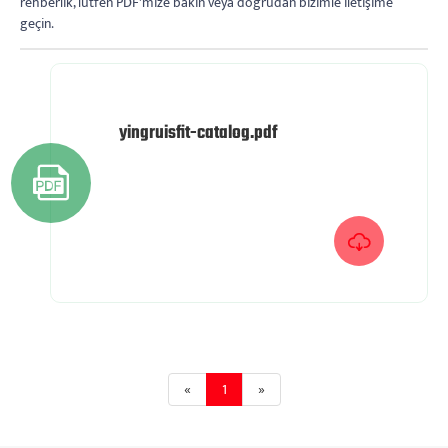
rehberlik, lütfen PDF'mize bakın veya doğrudan bizimle iletişime
geçin.
yingruisfit-catalog.pdf


«
1
»